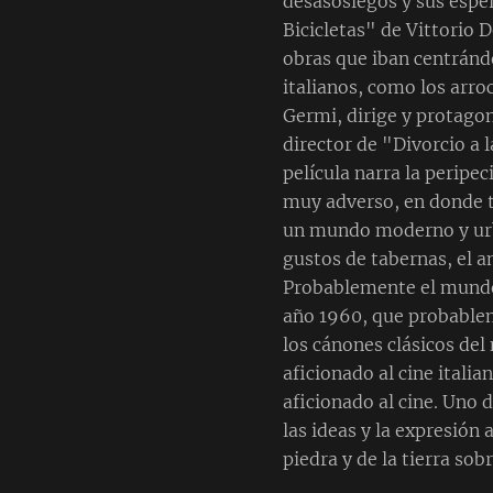
desasosiegos y sus espe
Bicicletas" de Vittorio 
obras que iban centrándo
italianos, como los arro
Germi, dirige y protagoni
director de "Divorcio a 
película narra la peripec
muy adverso, en donde t
un mundo moderno y urba
gustos de tabernas, el am
Probablemente el mundo 
año 1960, que probablem
los cánones clásicos del
aficionado al cine itali
aficionado al cine. Uno 
las ideas y la expresión 
piedra y de la tierra so