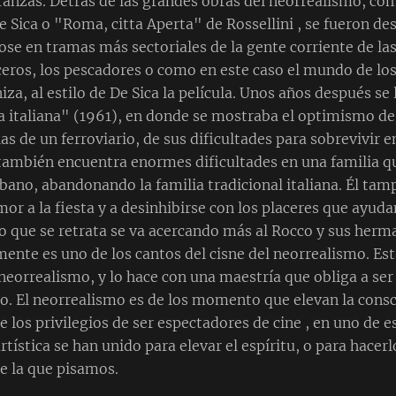
ranzas. Detrás de las grandes obras del neorrealismo, c
De Sica o "Roma, citta Aperta" de Rossellini , se fueron d
se en tramas más sectoriales de la gente corriente de la
ceros, los pescadores o como en este caso el mundo de los 
za, al estilo de De Sica la película. Unos años después se 
la italiana" (1961), en donde se mostraba el optimismo de
ias de un ferroviario, de sus dificultades para sobrevivir 
ambién encuentra enormes dificultades en una familia q
no, abandonando la familia tradicional italiana. Él tam
or a la fiesta y a desinhibirse con los placeres que ayudan
que se retrata se va acercando más al Rocco y sus herma
ente es uno de los cantos del cisne del neorrealismo. Est
 neorrealismo, y lo hace con una maestría que obliga a ser
ano. El neorrealismo es de los momento que elevan la cons
de los privilegios de ser espectadores de cine , en uno de 
artística se han unido para elevar el espíritu, o para hacerl
bre la que pisamos.