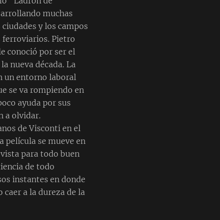
omo "Ladrón de
esarrollando muchas
s ciudades y los campos
ferroviarios. Pietro
le conoció por ser el
 la nueva década. La
en un entorno laboral
ue se va rompiendo en
poco ayuda por sus
 a olvidar.
nos de Visconti en el
a película se mueve en
 vista para todo buen
ciencia de todo
esos instantes en donde
o caer a la dureza de la